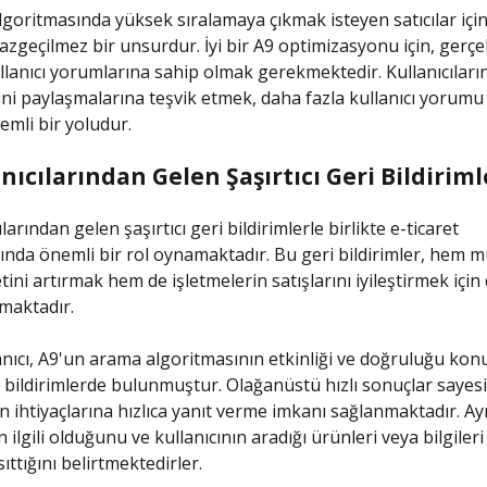
goritmasında yüksek sıralamaya çıkmak isteyen satıcılar için 
azgeçilmez bir unsurdur. İyi bir A9 optimizasyonu için, gerçe
kullanıcı yorumlarına sahip olmak gerekmektedir. Kullanıcıları
ni paylaşmalarına teşvik etmek, daha fazla kullanıcı yorumu
mli bir yoludur.
nıcılarından Gelen Şaşırtıcı Geri Bildiriml
ılarından gelen şaşırtıcı geri bildirimlerle birlikte e-ticaret
ında önemli bir rol oynamaktadır. Bu geri bildirimler, hem m
ni artırmak hem de işletmelerin satışlarını iyileştirmek için 
nmaktadır.
anıcı, A9'un arama algoritmasının etkinliği ve doğruluğu ko
 bildirimlerde bulunmuştur. Olağanüstü hızlı sonuçlar sayes
rın ihtiyaçlarına hızlıca yanıt verme imkanı sağlanmaktadır. A
 ilgili olduğunu ve kullanıcının aradığı ürünleri veya bilgiler
ıttığını belirtmektedirler.