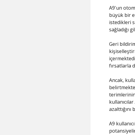
A9'un otoma
büyük bir e
istedikleri
sağladığı gi
Geri bildiri
kişiselleşti
içermektedi
fırsatlarla 
Ancak, kull
belirtmekte
terimlerinin
kullanıcıla
azalttığını b
A9 kullanıc
potansiyeli