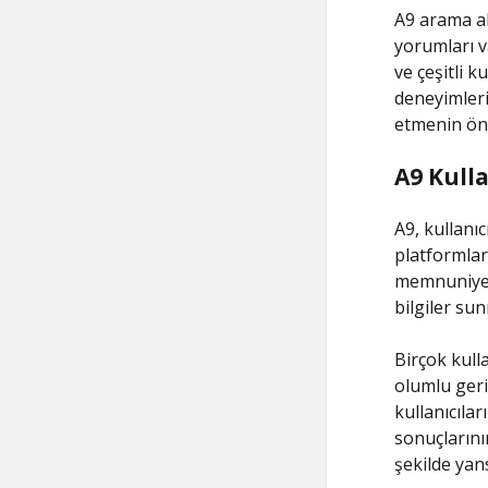
A9 arama al
yorumları v
ve çeşitli 
deneyimleri
etmenin öne
A9 Kulla
A9, kullanıc
platformlar
memnuniyeti
bilgiler su
Birçok kull
olumlu geri
kullanıcıla
sonuçlarının
şekilde yans