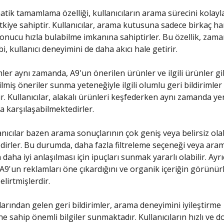
tik tamamlama özelliği, kullanıcıların arama sürecini kolay
tkiye sahiptir. Kullanıcılar, arama kutusuna sadece birkaç ha
 sonucu hızla bulabilme imkanına sahiptirler. Bu özellik, zam
bi, kullanıcı deneyimini de daha akıcı hale getirir.
mler aynı zamanda, A9'un önerilen ürünler ve ilgili ürünler gi
rilmiş öneriler sunma yeteneğiyle ilgili olumlu geri bildirimler
r. Kullanıcılar, alakalı ürünleri keşfederken aynı zamanda yen
da karşılaşabilmektedirler.
anıcılar bazen arama sonuçlarının çok geniş veya belirsiz ola
dirler. Bu durumda, daha fazla filtreleme seçeneği veya ara
 daha iyi anlaşılması için ipuçları sunmak yararlı olabilir. Ayrı
r A9'un reklamları öne çıkardığını ve organik içeriğin görünü
elirtmişlerdir.
ılarından gelen geri bildirimler, arama deneyimini iyileştirme
ne sahip önemli bilgiler sunmaktadır. Kullanıcıların hızlı ve d