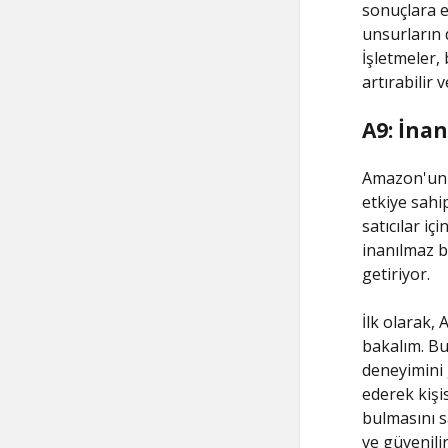
sonuçlara er
unsurların 
İşletmeler,
artırabilir 
A9: İnan
Amazon'un p
etkiye sahi
satıcılar iç
inanılmaz bi
getiriyor.
İlk olarak,
bakalım. Bu 
deneyimini g
ederek kişi
bulmasını sa
ve güvenili