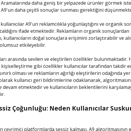
 Aramalarında daha geniş bir yelpazede ürünler görmek ist
r, A9'un daha çeşitli sonuçlar sunması gerektiğini düşünmekte
 kullanıcılar A9'un reklamcılıkla yoğunlaştığını ve organik so
aldığını ifade etmektedir. Reklamların organik sonuçlardan
 kullanıcıların doğal sonuçlara erişimini zorlaştırabilir ve alı
olumsuz etkileyebilir.
ları arasında sevilen ve eleştirilen özellikler bulunmaktadır. H
kişiselleştirme gibi özellikler kullanıcılar tarafından takdir e
ınırlı olması ve reklamların ağırlığı eleştirilerin odağında ye
olarak kullanıcı geri bildirimlerine odaklanarak, algoritmasın
e devam etmektedir ve kullanıcıların beklentilerini karşılama
ır.
essiz Çoğunluğu: Neden Kullanıcılar Susku
ın çevrimiçi platformlarda sessiz kalması, A9 algoritmasının e