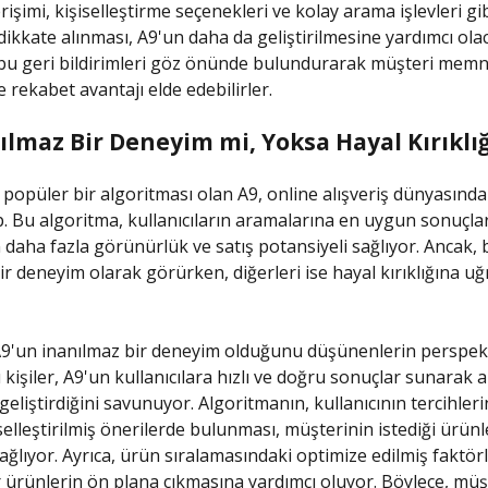
işimi, kişiselleştirme seçenekleri ve kolay arama işlevleri gi
dikkate alınması, A9'un daha da geliştirilmesine yardımcı olac
 bu geri bildirimleri göz önünde bulundurarak müşteri memn
ve rekabet avantajı elde edebilirler.
ılmaz Bir Deneyim mi, Yoksa Hayal Kırıklığ
opüler bir algoritması olan A9, online alışveriş dünyasında
p. Bu algoritma, kullanıcıların aramalarına en uygun sonuçla
in daha fazla görünürlük ve satış potansiyeli sağlıyor. Ancak, 
r deneyim olarak görürken, diğerleri ise hayal kırıklığına uğr
 A9'un inanılmaz bir deneyim olduğunu düşünenlerin perspekt
kişiler, A9'un kullanıcılara hızlı ve doğru sonuçlar sunarak a
eliştirdiğini savunuyor. Algoritmanın, kullanıcının tercihleri
selleştirilmiş önerilerde bulunması, müşterinin istediği ürünl
ğlıyor. Ayrıca, ürün sıralamasındaki optimize edilmiş faktörle
r ürünlerin ön plana çıkmasına yardımcı oluyor. Böylece, müş