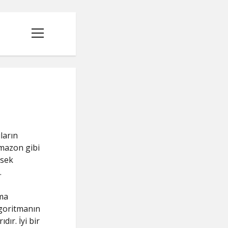
menüyü
aç
ların
Amazon gibi
ksek
.
ama
lgoritmanın
dır. İyi bir