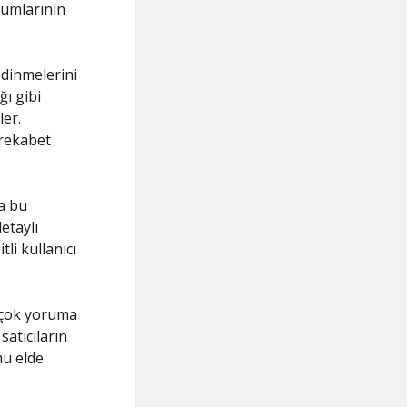
rumlarının
edinmelerini
ğı gibi
ler.
 rekabet
da bu
etaylı
li kullanıcı
r çok yoruma
atıcıların
mu elde