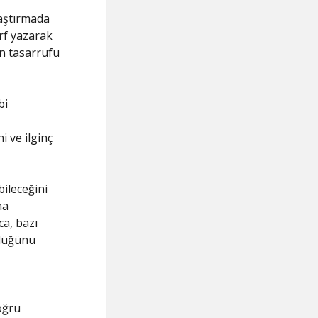
laştırmada
rf yazarak
an tasarrufu
bi
i ve ilginç
bileceğini
ma
ca, bazı
rlüğünü
oğru