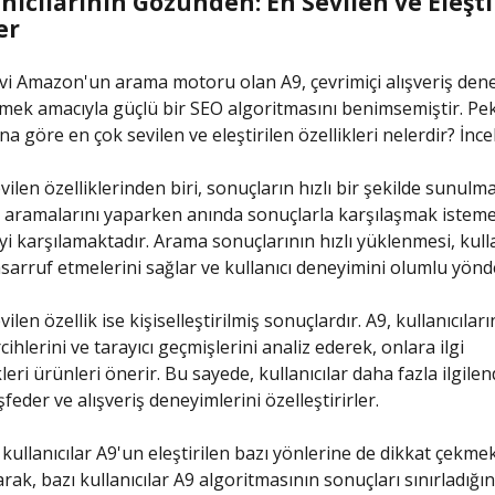
nıcılarının Gözünden: En Sevilen ve Eleşti
er
evi Amazon'un arama motoru olan A9, çevrimiçi alışveriş den
mek amacıyla güçlü bir SEO algoritmasını benimsemiştir. Pek
ına göre en çok sevilen ve eleştirilen özellikleri nelerdir? İnce
ilen özelliklerinden biri, sonuçların hızlı bir şekilde sunulma
r, aramalarını yaparken anında sonuçlarla karşılaşmak istem
yi karşılamaktadır. Arama sonuçlarının hızlı yüklenmesi, kulla
sarruf etmelerini sağlar ve kullanıcı deneyimini olumlu yönde
vilen özellik ise kişiselleştirilmiş sonuçlardır. A9, kullanıcılar
rcihlerini ve tarayıcı geçmişlerini analiz ederek, onlara ilgi
eri ürünleri önerir. Bu sayede, kullanıcılar daha fazla ilgilen
feder ve alışveriş deneyimlerini özelleştirirler.
kullanıcılar A9'un eleştirilen bazı yönlerine de dikkat çekmek
arak, bazı kullanıcılar A9 algoritmasının sonuçları sınırladığı