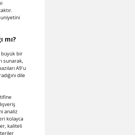
bi
aktır.
uniyetini
ı mı?
 büyük bir
rı sunarak,
bazıları A9'u
adığını dile
ifine
lışveriş
ni analiz
eri kolayca
r, kaliteli
teriler