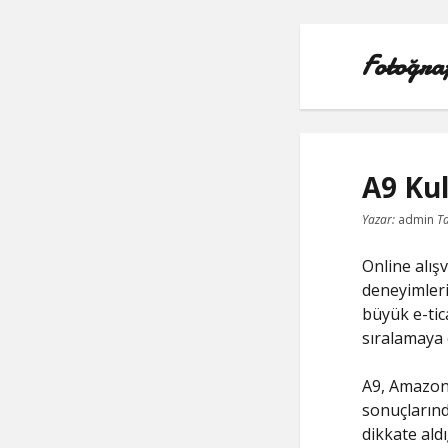
Fotoğra
A9 Kul
Yazar:
admin
Ta
Online alışv
deneyimleri
büyük e-tic
sıralamaya 
A9, Amazon'
sonuçlarınd
dikkate aldı