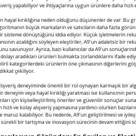
veriş yapabiliyor ve ihtiyaçlarına uygun ürünlere daha hızlı e
n hayal kırıklığına neden olduğunu düşünenler de var. Bu g
lgoritmanın büyük markaların ve satıcıların daha fazla görün
ir sisteme dönüştüğünü iddia ediyor. Küçük işletmelerin rek
nsının azaldığını söyleyen eleştiriler, A9'un adaletsiz bir re
nu savunuyor. Ayrıca, bazı kullanıcılar da A9'un sonuçlarında
n dolayı aradıkları ürünleri bulmakta zorlandıklarını ifade ediy
elirli kategorilerdeki ürünlerin öne çıkmasının diğerlerini gö
dikkat çekiliyor.
alışveriş deneyiminde önemli bir rol oynayan karmaşık bir al
ir deneyim veya hayal kırıklığı yaratması ise kullanıcının per
zıları için kişiselleştirilmiş öneriler ve güvenilir sonuçlar sun
n hızlı ve kolay alışveriş yapmasına yardımcı olurken bazıları
ne maruz kalabiliyor. Bu nedenle, A9'un geliştirilmesi ve iyileş
ürekli bir tartışma ve inovasyon sürecinin devam ettiğini söy