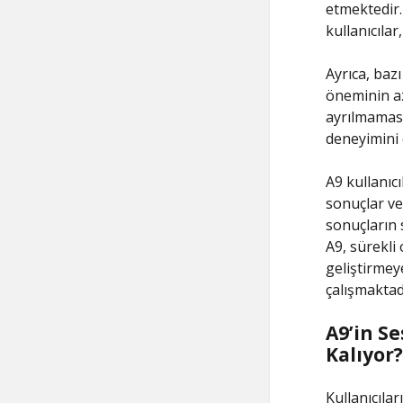
etmektedir.
kullanıcıla
Ayrıca, bazı
öneminin az
ayrılmaması,
deneyimini 
A9 kullanıcı
sonuçlar ve 
sonuçların s
A9, sürekli 
geliştirmey
çalışmaktad
A9’in S
Kalıyor?
Kullanıcılar