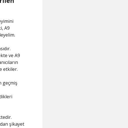
rilen
eyimini
i, A9
leyelim.
sıdır.
ekte ve A9
nıcıların
 etkiler.
ın geçmiş
dikleri
tedir.
ndan şikayet