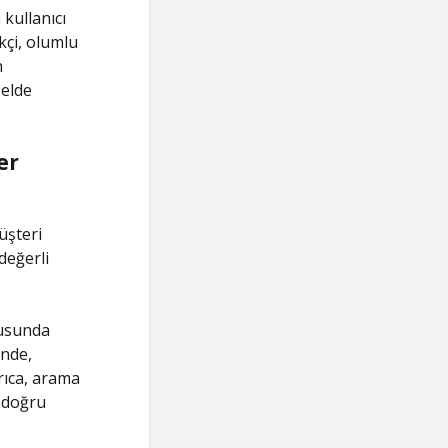
kullanıcı
kçi, olumlu
n
 elde
er
üşteri
değerli
nusunda
inde,
yrıca, arama
i doğru