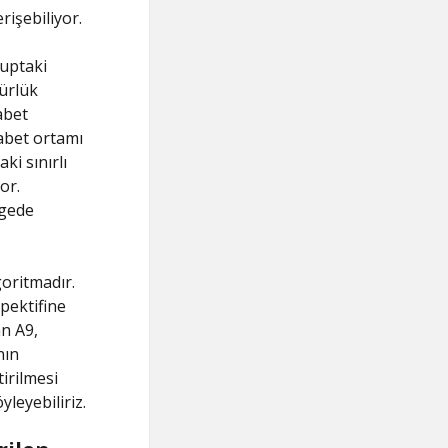
rişebiliyor.
ruptaki
ürlük
abet
kabet ortamı
ki sınırlı
or.
lgede
goritmadır.
spektifine
an A9,
nın
tirilmesi
leyebiliriz.