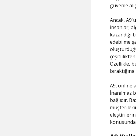
güvenle alış
Ancak, A9'u
insanlar, a
kazandığı b
edebilme şa
oluşturduğu
çeşitlilikte
Özellikle, b
bıraktığına 
A9, online 
İnanılmaz b
bağlıdır. Ba
müşterileri
eleştirileri
konusunda s