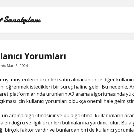
f Sanatçıları
lanıcı Yorumları
LISTE
rih:
Mart 5, 2024
SAYFA LISTESI
eriş, müşterilerin ürünleri satın almadan önce diğer kullanıcı
ni öğrenmek istedikleri bir süreç haline geldi. Bu nedenle, 
SPOTIFY TAKIPÇI HILESI EN İYI
aret platformlarında ürünlerin A9 arama algoritmasında yü
çıkması için kullanıcı yorumları oldukça önemli hale gelmiştir
TWITTER PROFIL RESMI SIĞMIYOR
un arama algoritmasıdır ve bu algoritma, kullanıcıların ar
YOUTUBE DISLIKE YÜKLEME HILESI
a en doğru ve ilgili ürünleri bulmalarına yardımcı olur. Bu a
ğı birçok faktör vardır ve bunlardan biri de kullanıcı yorumları