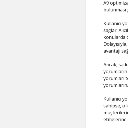
A9 optimiza
bulunması 
Kullanıcı yo
sağlar. Alıc
konularda d
Dolayısıyla,
avantajı sağ
Ancak, sade
yorumların 
yorumları te
yorumlarına
Kullanıcı y
sahipse, o 
müşterileri
etmelerine 