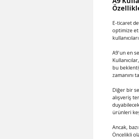
A9 Kulla
Özellikl
E-ticaret d
optimize et
kullanıcılar
A9'un en sev
Kullanıcıla
bu beklenti
zamanını ta
Diğer bir se
alışveriş te
duyabilecekl
ürünleri keş
Ancak, bazı 
Öncelikli ol