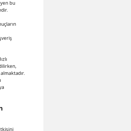
eyen bu
dir.
nuçların
şveriş
ızlı
dilirken,
r almaktadır.
ı
ya
n
tkisini