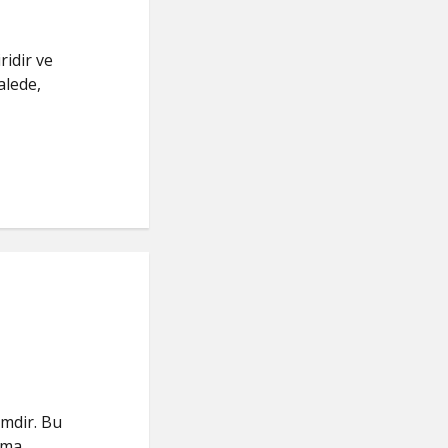
ridir ve
alede,
emdir. Bu
ıma