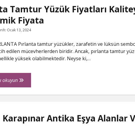
ta Tamtur Yüzük Fiyatları Kalite
mik Fiyata
rih:
Ocak 13, 2024
LANTA Pırlanta tamtur yüzükler, zarafetin ve lüksün sembo
ercih edilen mücevherlerden biridir. Ancak, pırlanta tamtur yü
nellikle yüksek olabilmektedir. Neyse ki,…
Pırlanta
ı okuyun
Tamtur
Yüzük
Fiyatları
Kaliteyi
 Karapınar Antika Eşya Alanlar V
Ekonomik
Fiyata