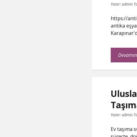
Yazar:
admin
Ta
https://ant
antika eşya
Karapınar'd
Devamın
Ulusl
Taşım
Yazar:
admin
Ta
Ev taşıma s
süreçte, do