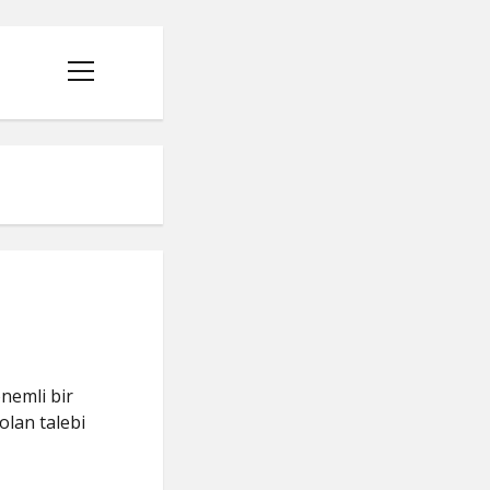
menüyü
aç
önemli bir
olan talebi