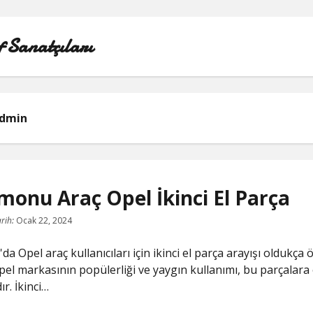
f Sanatçıları
dmin
LISTE
SAYFA LISTESI
onu Araç Opel İkinci El Parça
SPOTIFY TAKIPÇI HILESI EN İYI
rih:
Ocak 22, 2024
TWITTER PROFIL RESMI SIĞMIYOR
 Opel araç kullanıcıları için ikinci el parça arayışı oldukça 
el markasının popülerliği ve yaygın kullanımı, bu parçalara 
YOUTUBE DISLIKE YÜKLEME HILESI
r. İkinci…