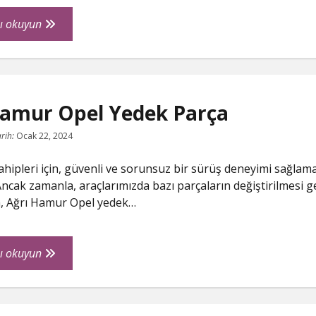
Kastamonu
ı okuyun
Araç
Opel
İkinci
El
Hamur Opel Yedek Parça
Parça
rih:
Ocak 22, 2024
ahipleri için, güvenli ve sorunsuz bir sürüş deneyimi sağlam
Ancak zamanla, araçlarımızda bazı parçaların değiştirilmesi ge
, Ağrı Hamur Opel yedek…
Ağrı
ı okuyun
Hamur
Opel
Yedek