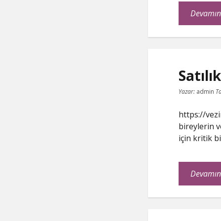
Devamın
Satılı
Yazar:
admin
Ta
https://ve
bireylerin v
için kritik
Devamın