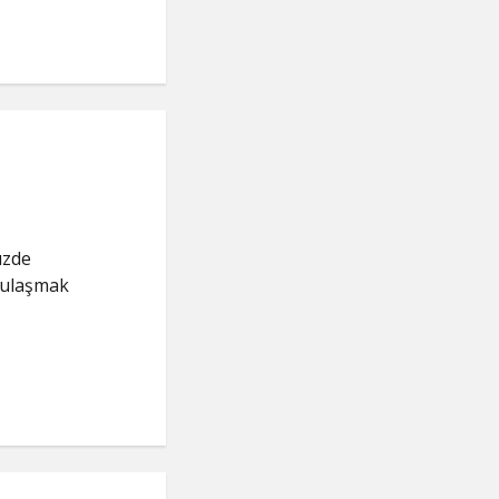
üzde
e ulaşmak