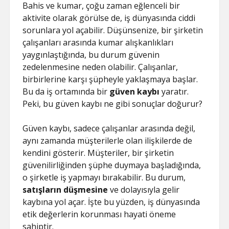
Bahis ve kumar, çoğu zaman eğlenceli bir
aktivite olarak görülse de, iş dünyasında ciddi
sorunlara yol açabilir. Düşünsenize, bir şirketin
çalışanları arasında kumar alışkanlıkları
yaygınlaştığında, bu durum güvenin
zedelenmesine neden olabilir. Çalışanlar,
birbirlerine karşı şüpheyle yaklaşmaya başlar.
Bu da iş ortamında bir
güven kaybı
yaratır.
Peki, bu güven kaybı ne gibi sonuçlar doğurur?
Güven kaybı, sadece çalışanlar arasında değil,
aynı zamanda müşterilerle olan ilişkilerde de
kendini gösterir. Müşteriler, bir şirketin
güvenilirliğinden şüphe duymaya başladığında,
o şirketle iş yapmayı bırakabilir. Bu durum,
satışların düşmesine
ve dolayısıyla gelir
kaybına yol açar. İşte bu yüzden, iş dünyasında
etik değerlerin korunması hayati öneme
sahiptir.