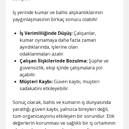
İş yerinde kumar ve bahis alışkanlıklarının
yaygınlaşmasının birkaç sonucu olabilir:
İş Verimliliğinde Düşüş:
Çalışanlar,
kumar oynamaya daha fazla zaman
ayırdıklarında, işlerine olan
odaklanmaları azalır.
Çalışan İlişkilerinde Bozulma:
Şüphe ve
güvensizlik, ekip içinde çatışmalara yol
açabilir.
Müşteri Kaybı:
Güven kaybı, müşteri
sadakatini etkileyebilir.
Sonuç olarak, bahis ve kumarın iş dünyasında
yarattığı güven kaybı, yalnızca bireyleri değil,
tüm organizasyonu etkileyen bir sorundur. Etik
değerlerin korunması ve sağlıklı bir iş ortamının