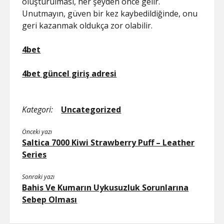
oluşturulması, her şeyden önce gelir.
Unutmayın, güven bir kez kaybedildiğinde, onu
geri kazanmak oldukça zor olabilir.
4bet
4bet güncel giriş adresi
Kategori:
Uncategorized
Önceki yazı
Saltica 7000 Kiwi Strawberry Puff – Leather
Series
Sonraki yazı
Bahis Ve Kumarın Uykusuzluk Sorunlarına
Sebep Olması