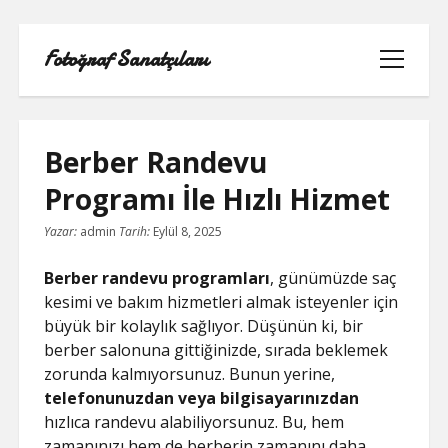
Fotoğraf Sanatçıları
menüyü
aç
Berber Randevu
Programı İle Hızlı Hizmet
LISTE
Yazar:
admin
Tarih:
Eylül 8, 2025
SAYFA LISTESI
Berber randevu programları
, günümüzde saç
kesimi ve bakım hizmetleri almak isteyenler için
SPOTIFY TAKIPÇI HILESI EN İYI
büyük bir kolaylık sağlıyor. Düşünün ki, bir
berber salonuna gittiğinizde, sırada beklemek
TWITTER PROFIL RESMI SIĞMIYOR
zorunda kalmıyorsunuz. Bunun yerine,
telefonunuzdan veya bilgisayarınızdan
YOUTUBE DISLIKE YÜKLEME HILESI
hızlıca randevu alabiliyorsunuz. Bu, hem
zamanınızı hem de berberin zamanını daha