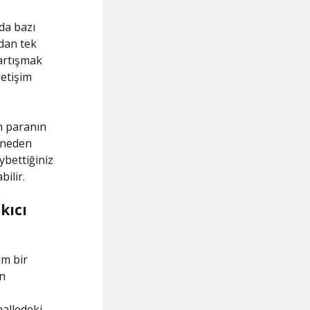
da bazı
ndan tek
tartışmak
letişim
n paranın
 neden
ybettiğiniz
bilir.
kıcı
m bir
en
halledeki