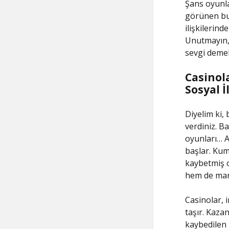
Şans oyunla
görünen bu 
ilişkilerin
Unutmayın, 
sevgi demek
Casinola
Sosyal İ
Diyelim ki,
verdiniz. B
oyunları… A
başlar. Kum
kaybetmiş o
hem de mane
Casinolar, 
taşır. Kazan
kaybedilen 