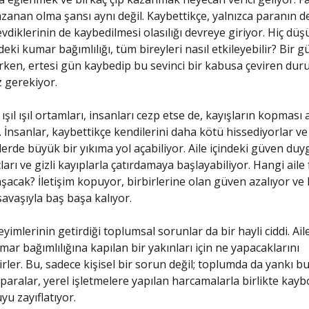
zanan olma şansı aynı değil. Kaybettikçe, yalnızca paranın de
diklerinin de kaybedilmesi olasılığı devreye giriyor. Hiç d
deki kumar bağımlılığı, tüm bireyleri nasıl etkileyebilir? Bir 
rken, ertesi gün kaybedip bu sevinci bir kabusa çeviren du
 gerekiyor.
ışıl ışıl ortamları, insanları cezp etse de, kayışların kopması 
. İnsanlar, kaybettikçe kendilerini daha kötü hissediyorlar v
ilerde büyük bir yıkıma yol açabiliyor. Aile içindeki güven duy
rı ve gizli kayıplarla çatırdamaya başlayabiliyor. Hangi aile 
laşacak? İletişim kopuyor, birbirlerine olan güven azalıyor ve
savaşıyla baş başa kalıyor.
imlerinin getirdiği toplumsal sorunlar da bir hayli ciddi. Aile
mar bağımlılığına kapılan bir yakınları için ne yapacaklarını
irler. Bu, sadece kişisel bir sorun değil; toplumda da yankı bu
paralar, yerel işletmelere yapılan harcamalarla birlikte kayb
yu zayıflatıyor.