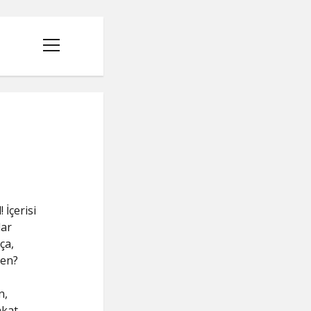
menüyü
aç
 İçerisi
lar
ça,
den?
n,
kat,