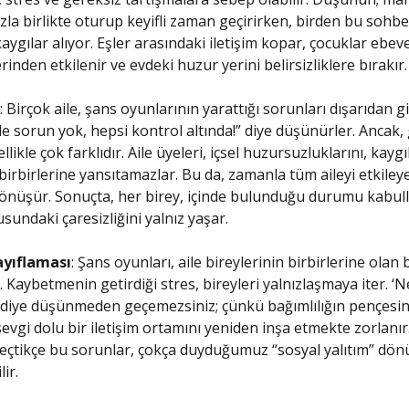
zla birlikte oturup keyifli zaman geçirirken, birden bu sohbet
aygılar alıyor. Eşler arasındaki iletişim kopar, çocuklar ebev
erinden etkilenir ve evdeki huzur yerini belirsizliklere bırakır.
: Birçok aile, şans oyunlarının yarattığı sorunları dışarıdan 
zde sorun yok, hepsi kontrol altında!” diye düşünürler. Ancak,
ikle çok farklıdır. Aile üyeleri, içsel huzursuzluklarını, kaygı
 birbirlerine yansıtamazlar. Bu da, zamanla tüm aileyi etkiley
dönüşür. Sonuçta, her birey, içinde bulunduğu durumu kabu
undaki çaresizliğini yalnız yaşar.
ayıflaması
: Şans oyunları, aile bireylerinin birbirlerine olan b
r. Kaybetmenin getirdiği stres, bireyleri yalnızlaşmaya iter. 
 diye düşünmeden geçemezsiniz; çünkü bağımlılığın pençesin
 sevgi dolu bir iletişim ortamını yeniden inşa etmekte zorlanır
geçtikçe bu sorunlar, çokça duyduğumuz “sosyal yalıtım” d
ir.