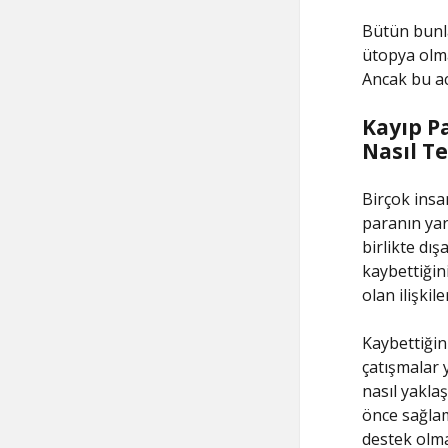
Bütün bunlar
ütopya olma
Ancak bu ac
Kayıp Pa
Nasıl Te
Birçok insa
paranın yara
birlikte dış
kaybettiğin
olan ilişkil
Kaybettiğin
çatışmalar y
nasıl yaklaş
önce sağlam 
destek olmay