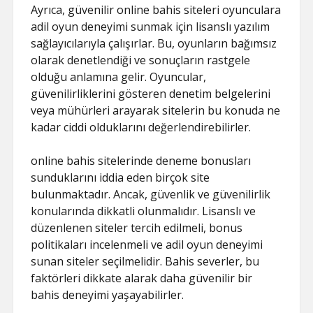
Ayrıca, güvenilir online bahis siteleri oyunculara
adil oyun deneyimi sunmak için lisanslı yazılım
sağlayıcılarıyla çalışırlar. Bu, oyunların bağımsız
olarak denetlendiği ve sonuçların rastgele
olduğu anlamına gelir. Oyuncular,
güvenilirliklerini gösteren denetim belgelerini
veya mühürleri arayarak sitelerin bu konuda ne
kadar ciddi olduklarını değerlendirebilirler.
online bahis sitelerinde deneme bonusları
sunduklarını iddia eden birçok site
bulunmaktadır. Ancak, güvenlik ve güvenilirlik
konularında dikkatli olunmalıdır. Lisanslı ve
düzenlenen siteler tercih edilmeli, bonus
politikaları incelenmeli ve adil oyun deneyimi
sunan siteler seçilmelidir. Bahis severler, bu
faktörleri dikkate alarak daha güvenilir bir
bahis deneyimi yaşayabilirler.