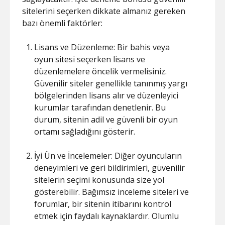
sitelerini seçerken dikkate almanız gereken
bazı önemli faktörler:
Lisans ve Düzenleme: Bir bahis veya
oyun sitesi seçerken lisans ve
düzenlemelere öncelik vermelisiniz.
Güvenilir siteler genellikle tanınmış yargı
bölgelerinden lisans alır ve düzenleyici
kurumlar tarafından denetlenir. Bu
durum, sitenin adil ve güvenli bir oyun
ortamı sağladığını gösterir.
İyi Ün ve İncelemeler: Diğer oyuncuların
deneyimleri ve geri bildirimleri, güvenilir
sitelerin seçimi konusunda size yol
gösterebilir. Bağımsız inceleme siteleri ve
forumlar, bir sitenin itibarını kontrol
etmek için faydalı kaynaklardır. Olumlu