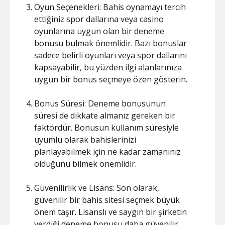
Oyun Seçenekleri: Bahis oynamayı tercih
ettiğiniz spor dallarına veya casino
oyunlarına uygun olan bir deneme
bonusu bulmak önemlidir. Bazı bonuslar
sadece belirli oyunları veya spor dallarını
kapsayabilir, bu yüzden ilgi alanlarınıza
uygun bir bonus seçmeye özen gösterin.
Bonus Süresi: Deneme bonusunun
süresi de dikkate almanız gereken bir
faktördür. Bonusun kullanım süresiyle
uyumlu olarak bahislerinizi
planlayabilmek için ne kadar zamanınız
olduğunu bilmek önemlidir.
Güvenilirlik ve Lisans: Son olarak,
güvenilir bir bahis sitesi seçmek büyük
önem taşır. Lisanslı ve saygın bir şirketin
verdiği deneme bonusu daha güvenilir