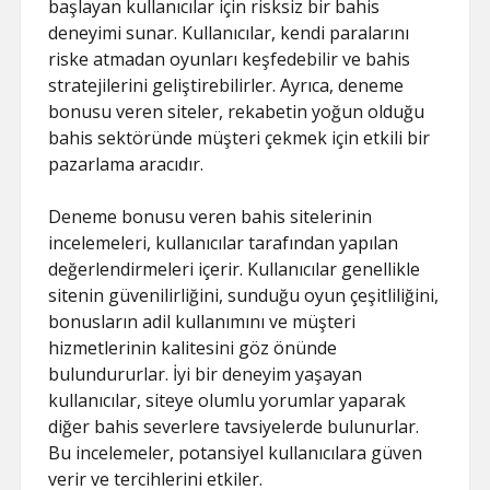
başlayan kullanıcılar için risksiz bir bahis
deneyimi sunar. Kullanıcılar, kendi paralarını
riske atmadan oyunları keşfedebilir ve bahis
stratejilerini geliştirebilirler. Ayrıca, deneme
bonusu veren siteler, rekabetin yoğun olduğu
bahis sektöründe müşteri çekmek için etkili bir
pazarlama aracıdır.
Deneme bonusu veren bahis sitelerinin
incelemeleri, kullanıcılar tarafından yapılan
değerlendirmeleri içerir. Kullanıcılar genellikle
sitenin güvenilirliğini, sunduğu oyun çeşitliliğini,
bonusların adil kullanımını ve müşteri
hizmetlerinin kalitesini göz önünde
bulundururlar. İyi bir deneyim yaşayan
kullanıcılar, siteye olumlu yorumlar yaparak
diğer bahis severlere tavsiyelerde bulunurlar.
Bu incelemeler, potansiyel kullanıcılara güven
verir ve tercihlerini etkiler.