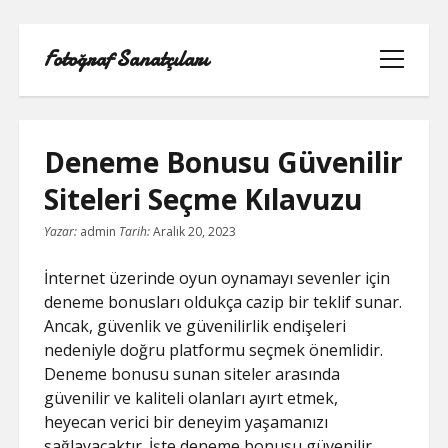
Fotoğraf Sanatçıları
menüyü
aç
Deneme Bonusu Güvenilir
Siteleri Seçme Kılavuzu
LISTE
Yazar:
admin
Tarih:
Aralık 20, 2023
SAYFA LISTESI
İnternet üzerinde oyun oynamayı sevenler için
deneme bonusları oldukça cazip bir teklif sunar.
SPOTIFY TAKIPÇI HILESI EN İYI
Ancak, güvenlik ve güvenilirlik endişeleri
nedeniyle doğru platformu seçmek önemlidir.
TWITTER PROFIL RESMI SIĞMIYOR
Deneme bonusu sunan siteler arasında
güvenilir ve kaliteli olanları ayırt etmek,
YOUTUBE DISLIKE YÜKLEME HILESI
heyecan verici bir deneyim yaşamanızı
sağlayacaktır. İşte deneme bonusu güvenilir