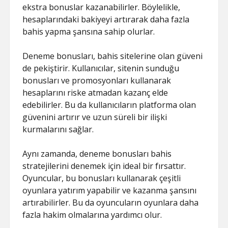
ekstra bonuslar kazanabilirler. Böylelikle,
hesaplarındaki bakiyeyi artırarak daha fazla
bahis yapma şansına sahip olurlar.
Deneme bonusları, bahis sitelerine olan güveni
de pekiştirir. Kullanıcılar, sitenin sunduğu
bonusları ve promosyonları kullanarak
hesaplarını riske atmadan kazanç elde
edebilirler. Bu da kullanıcıların platforma olan
güvenini artırır ve uzun süreli bir ilişki
kurmalarını sağlar.
Aynı zamanda, deneme bonusları bahis
stratejilerini denemek için ideal bir fırsattır.
Oyuncular, bu bonusları kullanarak çeşitli
oyunlara yatırım yapabilir ve kazanma şansını
artırabilirler. Bu da oyuncuların oyunlara daha
fazla hakim olmalarına yardımcı olur.