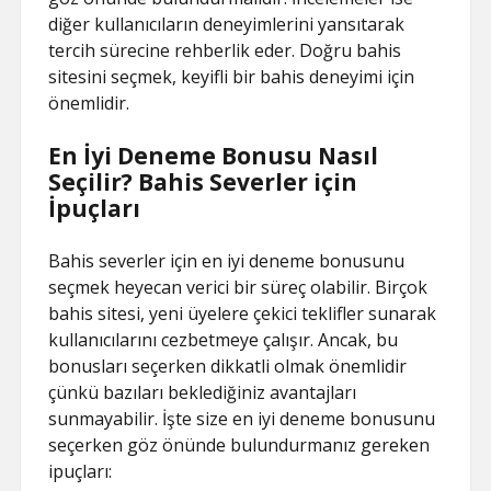
diğer kullanıcıların deneyimlerini yansıtarak
tercih sürecine rehberlik eder. Doğru bahis
sitesini seçmek, keyifli bir bahis deneyimi için
önemlidir.
En İyi Deneme Bonusu Nasıl
Seçilir? Bahis Severler için
İpuçları
Bahis severler için en iyi deneme bonusunu
seçmek heyecan verici bir süreç olabilir. Birçok
bahis sitesi, yeni üyelere çekici teklifler sunarak
kullanıcılarını cezbetmeye çalışır. Ancak, bu
bonusları seçerken dikkatli olmak önemlidir
çünkü bazıları beklediğiniz avantajları
sunmayabilir. İşte size en iyi deneme bonusunu
seçerken göz önünde bulundurmanız gereken
ipuçları: