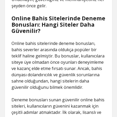
şeyden önce gelir.
Online Bahis Sitelerinde Deneme
Bonusları: Hangi Siteler Daha
Güvenilir?
Online bahis sitelerinde deneme bonusları,
bahis severler arasında oldukça popüler bir
teklif haline gelmiştir. Bu bonuslar, kullanıcılara
siteye üye olmadan önce oyunları deneyimleme
ve kazanç elde etme fırsatı sunar. Ancak, bahis
dünyası dolandırıcılık ve güvenlik sorunlarına
sahne olduğundan, hangi sitelerin daha
güvenilir olduğunu bilmek önemlidir.
Deneme bonusları sunan güvenilir online bahis
siteleri, kullanıcıların güvenini kazanmak için
çeşitli adımlar atmaktadır. İlk olarak, lisanslı ve