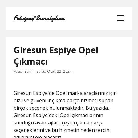
Fotoğraf Sanatçıları
menüyü
aç
Giresun Espiye Opel
Çıkmacı
LISTE
Yazar:
admin
Tarih:
Ocak 22, 2024
SAYFA LISTESI
Giresun Espiye'de Opel marka araçlarınız için
SPOTIFY TAKIPÇI HILESI EN İYI
hızlı ve güvenilir çıkma parça hizmeti sunan
birçok seçenek bulunmaktadır. Bu yazıda,
TWITTER PROFIL RESMI SIĞMIYOR
Giresun Espiye'deki Opel çıkmacılarının
sunduğu avantajları, çeşitli çıkma parça
YOUTUBE DISLIKE YÜKLEME HILESI
seçeneklerini ve bu hizmetin neden tercih
edildiğini ele alacağız.