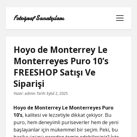
Fotoğraf Sanatçıları
menüyü
aç
Hoyo de Monterrey Le
Monterreyes Puro 10’s
LISTE
FREESHOP Satışı Ve
SAYFA LISTESI
Siparişi
Yazar:
admin
Tarih:
Eylül 2, 2025
SPOTIFY TAKIPÇI HILESI EN İYI
Hoyo de Monterrey Le Monterreyes Puro
TWITTER PROFIL RESMI SIĞMIYOR
10’s
, kalitesi ve lezzetiyle dikkat çekiyor. Bu
puro, hem deneyimli puriseverler hem de yeni
YOUTUBE DISLIKE YÜKLEME HILESI
başlayanlar için mükemmel bir seçim. Peki, bu