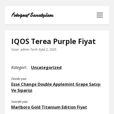
Fotoğraf Sanatçıları
menüyü
aç
IQOS Terea Purple Fiyat
Yazar:
admin
Tarih:
Eylül 2, 2025
LISTE
SAYFA LISTESI
Kategori:
Uncategorized
Önceki yazı
SPOTIFY TAKIPÇI HILESI EN İYI
Esse Change Double Applemint Grape Satışı
Ve Siparişi
TWITTER PROFIL RESMI SIĞMIYOR
Sonraki yazı
YOUTUBE DISLIKE YÜKLEME HILESI
Marlboro Gold Titanium Edition Fiyat