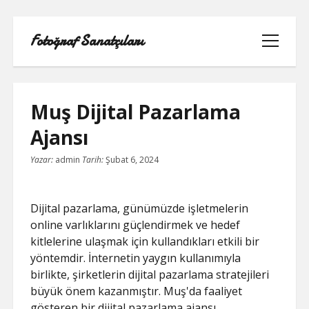
Fotoğraf Sanatçıları
menüyü
aç
Muş Dijital Pazarlama
Ajansı
LISTE
Yazar:
admin
Tarih:
Şubat 6, 2024
SAYFA LISTESI
Dijital pazarlama, günümüzde işletmelerin
SPOTIFY TAKIPÇI HILESI EN İYI
online varlıklarını güçlendirmek ve hedef
kitlelerine ulaşmak için kullandıkları etkili bir
TWITTER PROFIL RESMI SIĞMIYOR
yöntemdir. İnternetin yaygın kullanımıyla
birlikte, şirketlerin dijital pazarlama stratejileri
YOUTUBE DISLIKE YÜKLEME HILESI
büyük önem kazanmıştır. Muş'da faaliyet
gösteren bir dijital pazarlama ajansı,