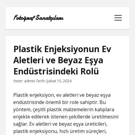
Fotoğraf Sanatçıları
menüyü
aç
Plastik Enjeksiyonun Ev
Aletleri ve Beyaz Eşya
LISTE
Endüstrisindeki Rolü
SAYFA LISTESI
Yazar:
admin
Tarih:
Şubat 15, 2024
SPOTIFY TAKIPÇI HILESI EN İYI
Plastik enjeksiyon, ev aletleri ve beyaz eşya
endüstrisinde önemli bir role sahiptir. Bu
TWITTER PROFIL RESMI SIĞMIYOR
yöntem, çeşitli plastik malzemelerin kalıplara
enjekte edilerek istenen şekillerde üretilmesini
YOUTUBE DISLIKE YÜKLEME HILESI
sağlar. Ev aletleri ve beyaz eşya üreticileri,
plastik enjeksiyonu, hızlı üretim süreçleri,