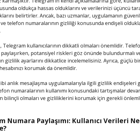
z karmaşıktır. Telegram’ın kendi açıklamalarına göre, kullanıc
nusunda oldukça hassas olduklarını ve verilerinizi üçüncü tara
larını belirtirler. Ancak, bazı uzmanlar, uygulamanın güvenli
ve telefon numaralarının gizliliği konusunda endişeli olduklar
.
 Telegram kullanıcılarının dikkatli olmaları önemlidir. Telef
paylaşırken, potansiyel riskleri göz önünde bulundurmalı v
gizlilik ayarlarını dikkatlice incelemelisiniz. Ayrıca, güçlü bi
hesabınızı korumak da önemlidir.
i anlık mesajlaşma uygulamalarıyla ilgili gizlilik endişeleri 
lefon numaralarının kullanımı konusundaki tartışmalar dev
ın bilinçli olmaları ve gizliliklerini korumak için gerekli önlem
m Numara Paylaşımı: Kullanıcı Verileri N
e?