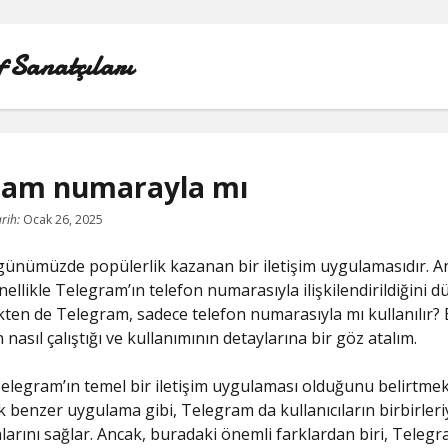
f Sanatçıları
ram numarayla mı
LISTE
rih:
Ocak 26, 2025
SAYFA LISTESI
ünümüzde popülerlik kazanan bir iletişim uygulamasıdır. A
ellikle Telegram’ın telefon numarasıyla ilişkilendirildiğini d
SPOTIFY TAKIPÇI HILESI EN İYI
kten de Telegram, sadece telefon numarasıyla mı kullanılır? 
nasıl çalıştığı ve kullanımının detaylarına bir göz atalım.
TWITTER PROFIL RESMI SIĞMIYOR
Telegram’ın temel bir iletişim uygulaması olduğunu belirtmek
YOUTUBE DISLIKE YÜKLEME HILESI
k benzer uygulama gibi, Telegram da kullanıcıların birbirleri
arını sağlar. Ancak, buradaki önemli farklardan biri, Telegram