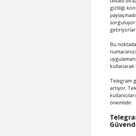
cevabı bira
gizliliği ko
paylaşmadık
sorguluyor 
getiriyorlar
Bu noktada,
numaranızı 
uygulamanın 
kullanarak 
Telegram gib
artıyor. Te
kullanıcılar
önemlidir.
Telegra
Güvend