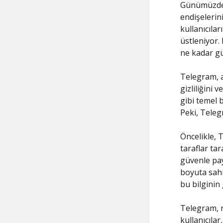
Günümüzde i
endişelerin
kullanıcıla
üstleniyor
ne kadar gü
Telegram, a
gizliliğini
gibi temel b
Peki, Tele
Öncelikle, 
taraflar ta
güvenle pay
boyuta sahip
bu bilginin 
Telegram, n
kullanıcıla