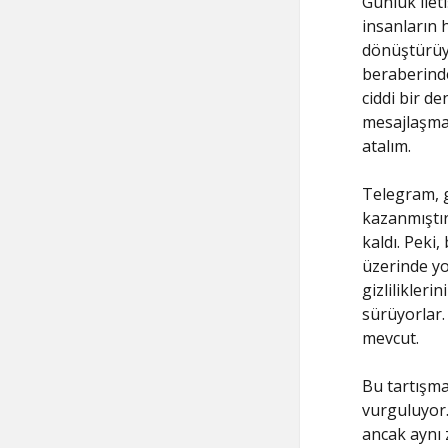
Günlük ilet
insanların h
dönüştürüyo
beraberinde
ciddi bir d
mesajlaşma 
atalım.
Telegram, gü
kazanmıştır
kaldı. Peki
üzerinde yo
gizlilikleri
sürüyorlar.
mevcut.
Bu tartışma
vurguluyor. 
ancak aynı