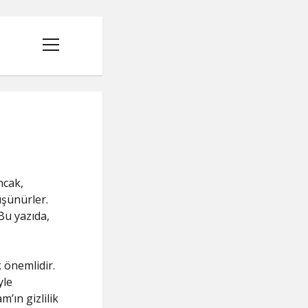
menüyü
aç
ncak,
üşünürler.
Bu yazıda,
 önemlidir.
yle
’ın gizlilik