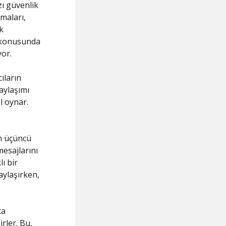
zı güvenlik
maları,
k
ı konusunda
yor.
ıların
aylaşımı
ol oynar.
in üçüncü
mesajlarını
ı bir
aylaşırken,
ca
rler. Bu,