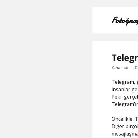
Fotoğra
Teleg
Yazar:
admin
Ta
Telegram, g
insanlar gen
Peki, gerçe
Telegram’ın 
Öncelikle, 
Diğer birço
mesajlaşmal