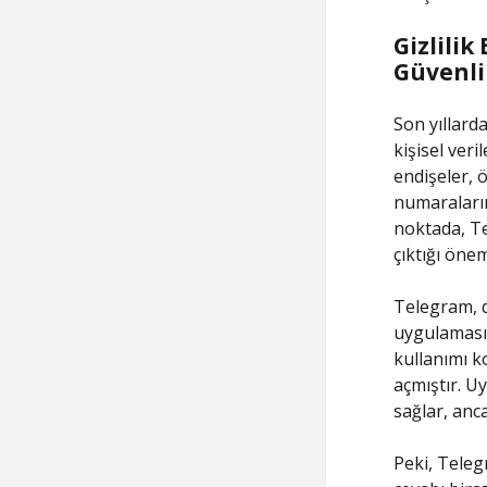
Gizlili
Güvenli
Son yıllarda
kişisel ver
endişeler, 
numaralarını
noktada, Te
çıktığı öne
Telegram, d
uygulamasıd
kullanımı k
açmıştır. 
sağlar, anca
Peki, Teleg