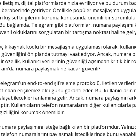
letişim, dijital platformlarda hızla evriliyor ve bu durum ba
i beraberinde getiriyor. Özellikle popüler mesajlaşma uygula
rın kişisel bilgilerini koruma konusunda önemli bir sorumlulu
. Bu bağlamda, Telegram gibi platformlar, numara paylaşım
venli olduklarını sorgulatan bir tartışma noktası haline geli
çık kaynak kodlu bir mesajlaşma uygulaması olarak, kullanıc
 ve güvenliğini ön planda tutmayı vaat ediyor. Ancak, numara p
ir özellik, kullanıcı verilerinin güvenliği açısından kritik bir r
gram’da numara paylaşmak ne kadar güvenli?
Telegram’un end-to-end şifreleme protokolü, iletilen veriler
rafından erişilemez olduğunu garanti eder. Bu, kullanıcıların 
laşabilecekleri anlamına gelir. Ancak, numara paylaşımı farkl
tir. Kullanıcıların telefon numaralarını diğer kullanıcılarla p
gizliliğini korumak önemlidir.
umara paylaşımını isteğe bağlı kılan bir platformdur. Yalnız
r, telefon numaralarını paylaşmak istediklerinde bunu yapabili