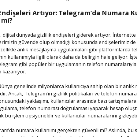
k Endişeleri Artıyor: Telegram’da Numara K
 mi?
, dijital dünyada gizlilik endişeleri giderek artıyor. İnternette
ilerimizin güvende olup olmadığı konusunda endişelerimiz de 
özellikle anlık mesajlaşma uygulamaları gibi platformlarda te
n kullanımıyla ilgili olarak daha da belirgin hale geliyor. İşt
legram gibi popüler bir uygulamanın telefon numaralarıyla 
m kazanıyor.
ünya genelinde milyonlarca kullanıcıya sahip olan bir anlık
ır. Ancak, Telegram’ın gizlilik politikaları ve telefon numara
onusundaki yaklaşımı, kullanıcılar arasında bazı tartışmalara
Uygulama, telefon numarası doğrulaması yaparak hesap oluş
k bu işlem opsiyoneldir ve kullanıcılar numaralarını gizleyebil
ram’da numara kullanımı gerçekten güvenli mi? Aslında, bu