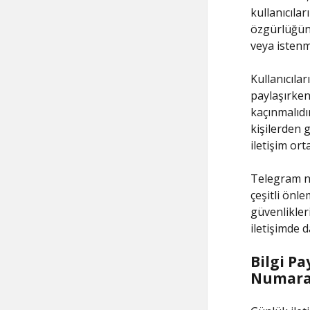
kullanıcılar
özgürlüğünü
veya istenm
Kullanıcılar
paylaşırken
kaçınmalıdı
kişilerden 
iletişim ort
Telegram n
çeşitli önle
güvenlikleri
iletişimde d
Bilgi P
Numaral