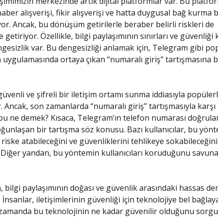
işimimizin merkezinde artık dijital platformlar var. Bu platfor
aber alışverişi, fikir alışverişi ve hatta duygusal bağ kurma b
r. Ancak, bu dönüşüm getirilerle beraber belirli riskleri de
 getiriyor. Özellikle, bilgi paylaşımının sınırları ve güvenliğ
engesizlik var. Bu dengesizliği anlamak için, Telegram gibi po
uygulamasında ortaya çıkan “numaralı giriş” tartışmasına b
venli ve şifreli bir iletişim ortamı sunma iddiasıyla popülerl
. Ancak, son zamanlarda “numaralı giriş” tartışmasıyla karşı
, bu ne demek? Kısaca, Telegram’ın telefon numarası doğrul
ğunlaşan bir tartışma söz konusu. Bazı kullanıcılar, bu yön
ni riske atabileceğini ve güvenliklerini tehlikeye sokabileceğin
 Diğer yandan, bu yöntemin kullanıcıları koruduğunu savuna
, bilgi paylaşımının doğası ve güvenlik arasındaki hassas de
İnsanlar, iletişimlerinin güvenliği için teknolojiye bel bağlaya
 zamanda bu teknolojinin ne kadar güvenilir olduğunu sorg