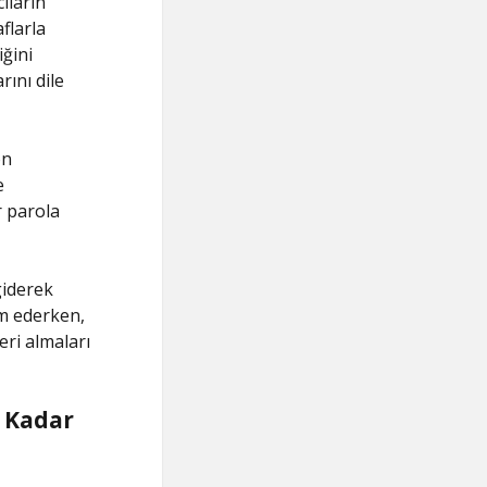
ıların
flarla
ğini
ını dile
on
e
r parola
giderek
am ederken,
leri almaları
e Kadar