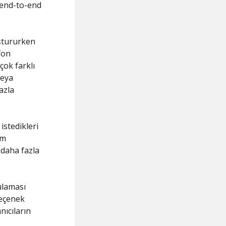
ı end-to-end
uştururken
fon
çok farklı
veya
azla
istedikleri
im
 daha fazla
ulaması
seçenek
nıcıların