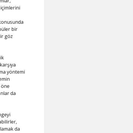
mlar,
içimlerini
i konusunda
püler bir
ir göz
ik
 karşıya
ama yöntemi
temin
i öne
nlar da
ngeyi
bilirler,
ulamak da