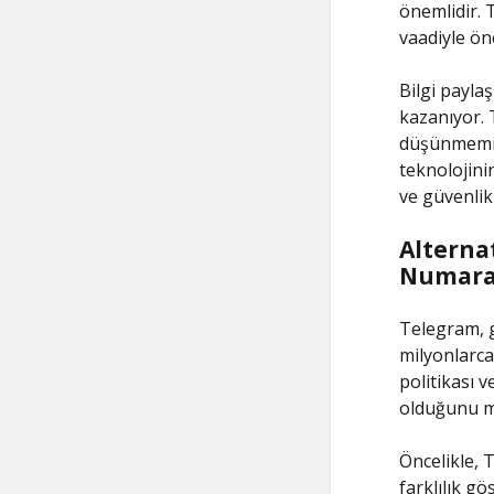
önemlidir. 
vaadiyle ön
Bilgi payla
kazanıyor. 
düşünmemiz 
teknolojinin
ve güvenlik 
Alternat
Numara 
Telegram, g
milyonlarca
politikası v
olduğunu me
Öncelikle, 
farklılık gö