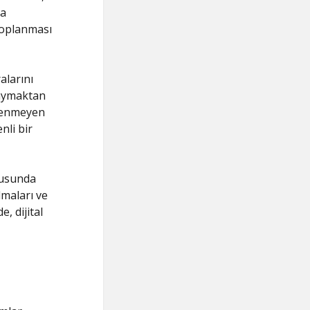
ma
toplanması
alarını
yaymaktan
stenmeyen
nli bir
nusunda
lmaları ve
, dijital