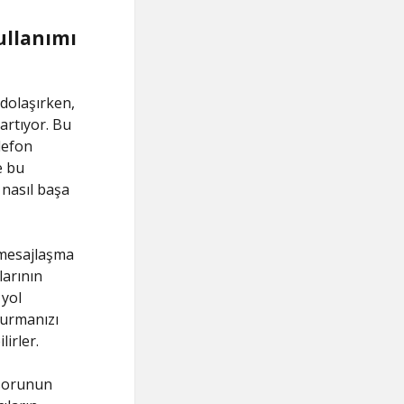
ullanımı
 dolaşırken,
artıyor. Bu
lefon
e bu
nasıl başa
 mesajlaşma
larının
 yol
turmanızı
irler.
 sorunun