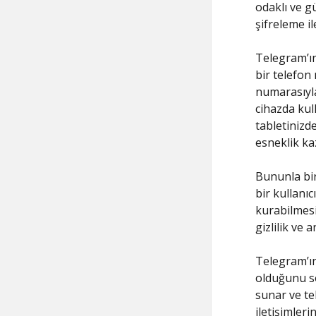
odaklı ve g
şifreleme i
Telegram’ın
bir telefon
numarasıyla
cihazda kull
tabletinizde
esneklik ka
Bununla birl
bir kullanıc
kurabilmesid
gizlilik ve 
Telegram’ın
olduğunu sö
sunar ve te
iletişimleri