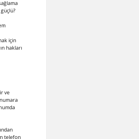
 sağlama
 güçlü?
nem
mak için
ın hakları
r ve
n numara
konumda
rından
in telefon