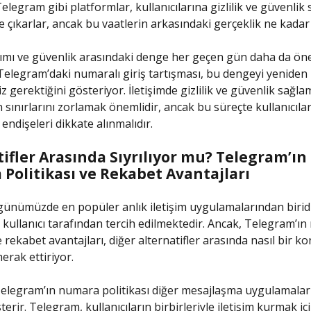
Telegram gibi platformlar, kullanıcılarına gizlilik ve güvenlik
e çıkarlar, ancak bu vaatlerin arkasındaki gerçeklik ne kadar
şımı ve güvenlik arasındaki denge her geçen gün daha da ö
Telegram’daki numaralı giriş tartışması, bu dengeyi yeniden
gerektiğini gösteriyor. İletişimde gizlilik ve güvenlik sağla
 sınırlarını zorlamak önemlidir, ancak bu süreçte kullanıcılar
endişeleri dikkate alınmalıdır.
ifler Arasında Sıyrılıyor mu? Telegram’ın
Politikası ve Rekabet Avantajları
ünümüzde en popüler anlık iletişim uygulamalarından biridi
 kullanıcı tarafından tercih edilmektedir. Ancak, Telegram’ı
e rekabet avantajları, diğer alternatifler arasında nasıl bir 
rak ettiriyor.
Telegram’ın numara politikası diğer mesajlaşma uygulamala
sterir. Telegram, kullanıcıların birbirleriyle iletişim kurmak iç