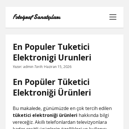
Fotoğraf Sanatçıları
menüyü
aç
En Populer Tuketici
Elektronigi Urunleri
LISTE
Yazar:
admin
Tarih:
Haziran 15, 2026
SAYFA LISTESI
En Popüler Tüketici
SPOTIFY TAKIPÇI HILESI EN İYI
Elektroniği Ürünleri
TWITTER PROFIL RESMI SIĞMIYOR
Bu makalede, günümüzde en çok tercih edilen
tüketici elektroniği ürünleri
hakkında bilgi
YOUTUBE DISLIKE YÜKLEME HILESI
vereceğiz. Akıllı telefonlardan televizyonlara