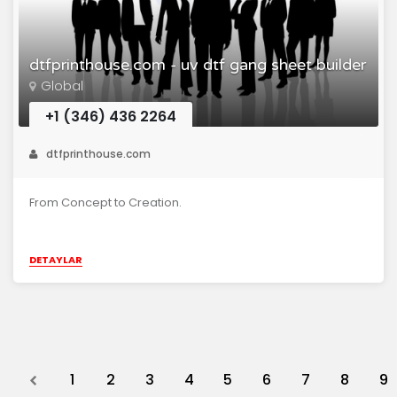
dtfprinthouse.com - uv dtf gang sheet builder
Global
+1 (346) 436 2264
dtfprinthouse.com
From Concept to Creation.
DETAYLAR
Previous
1
2
3
4
5
6
7
8
9