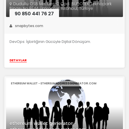
Dudullu OSB Mh. Des-2 Cad. BÜDOTEK Teknopark
Binası No:8/44 Ümraniye, İstanbul, Türkiye
90 850 441 76 27
snapbytes.com
DevOps: İşbirliğinin Gücüyle Dijital Dönüşüm.
DETAYLAR
ETHEREUM WALLET - ETHEREUMADDRESSGENERATOR.COM
ethereum wallet generator -