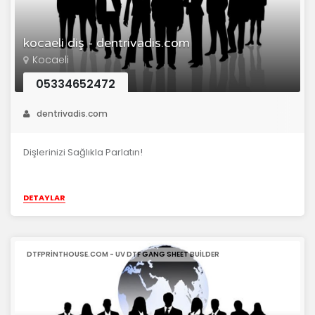
kocaeli diş - dentrivadis.com
Kocaeli
05334652472
dentrivadis.com
Dişlerinizi Sağlıkla Parlatın!
DETAYLAR
DTFPRINTHOUSE.COM - UV DTF GANG SHEET BUILDER