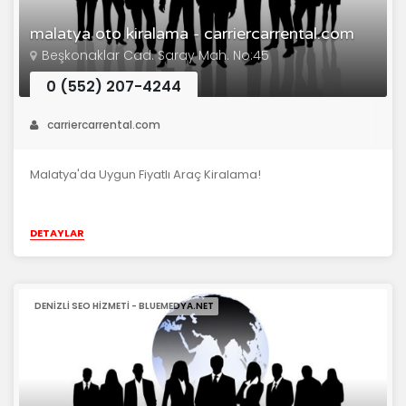
malatya oto kiralama - carriercarrental.com
Beşkonaklar Cad. Saray Mah. No:45
0 (552) 207-4244
carriercarrental.com
Malatya'da Uygun Fiyatlı Araç Kiralama!
DETAYLAR
DENIZLI SEO HIZMETI - BLUEMEDYA.NET