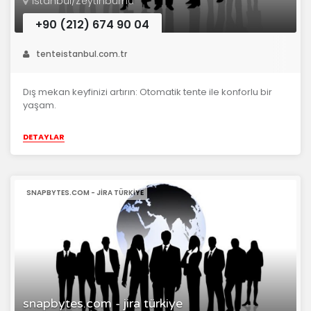
İstanbul/Zeytinburnu
+90 (212) 674 90 04
tenteistanbul.com.tr
Dış mekan keyfinizi artırın: Otomatik tente ile konforlu bir
yaşam.
DETAYLAR
SNAPBYTES.COM - JIRA TÜRKIYE
snapbytes.com - jira türkiye