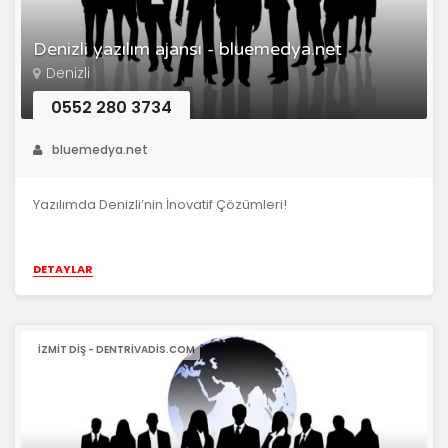
Denizli yazılım ajansı - bluemedya.net
Denizli
0552 280 3734
bluemedya.net
Yazılımda Denizli’nin İnovatif Çözümleri!
DETAYLAR
İZMIT DIŞ - DENTRIVADIS.COM