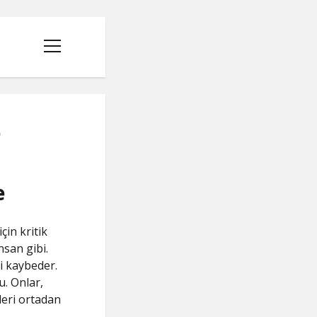
menüyü
aç
e
e
in kritik
nsan gibi.
i kaybeder.
. Onlar,
leri ortadan