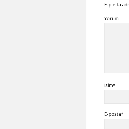
E-posta adr
Yorum
İsim*
E-posta*