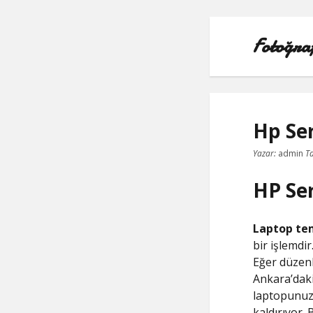
Fotoğra
Hp Se
Yazar:
admin
Ta
HP Se
Laptop tem
bir işlemdi
Eğer düzenl
Ankara’daki
laptopunuzu
kaldırıyor. 