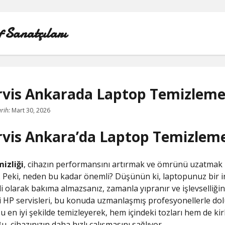
f Sanatçıları
rvis Ankarada Laptop Temizlem
LISTE
rih:
Mart 30, 2026
rvis Ankara’da Laptop Temizlem
SAYFA LISTESI
SPOTIFY TAKIPÇI HILESI EN İYI
izliği
, cihazın performansını artırmak ve ömrünü uzatmak iç
r. Peki, neden bu kadar önemli? Düşünün ki, laptopunuz bir i
TWITTER PROFIL RESMI SIĞMIYOR
i olarak bakıma almazsanız, zamanla yıpranır ve işlevselliğin
 HP servisleri, bu konuda uzmanlaşmış profesyonellerle dolu
YOUTUBE DISLIKE YÜKLEME HILESI
 en iyi şekilde temizleyerek, hem içindeki tozları hem de kir
Bu, cihazınızın daha hızlı çalışmasını sağlıyor.