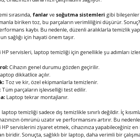
lemi sırasında,
fanlar
ve
soğutma sistemleri
gibi bileşenle
amanla biriken toz, bu parçaların verimliliğini düşürür. Sonuç?
erformans kaybı. Bu nedenle, düzenli aralıklarla temizlik ya
n sağlığı için hayati önem taşır.
HP servisleri, laptop temizliği için genellikle şu adımları izler
rol:
Cihazın genel durumu gözden geçirilir.
aptop dikkatlice açılır.
k:
Toz ve kir, özel ekipmanlarla temizlenir.
:
Tüm parçaların işlevselliği test edilir.
a:
Laptop tekrar montajlanır.
aptop temizliği sadece dış temizlikle sınırlı değildir. İç kısıml
cihazınızın ömrünü uzatır ve performansını artırır. Bu nedenle
 HP servislerini ziyaret etmek, cihazınıza yapabileceğiniz en i
n biridir. Sonuçta, sağlıklı bir laptop, daha verimli bir çalışm