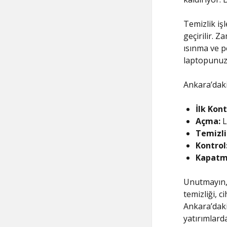
Temizlik iş
geçirilir. Z
ısınma ve p
laptopunuzu
Ankara’daki 
İlk Kont
Açma:
L
Temizli
Kontrol
Kapatm
Unutmayın, l
temizliği, 
Ankara’daki
yatırımlarda