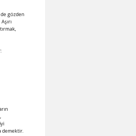
r de gözden
 Aşırı
ptırmak,
:
arın
,
yi
a demektir.