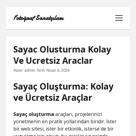
Fotoğraf Sanatçıları
menüyü
aç
Sayac Olusturma Kolay
Ve Ucretsiz Araclar
LISTE
Yazar:
admin
Tarih:
Nisan 6, 2026
SAYFA LISTESI
Sayaç Oluşturma: Kolay
SPOTIFY TAKIPÇI HILESI EN İYI
ve Ücretsiz Araçlar
TWITTER PROFIL RESMI SIĞMIYOR
Sayaç oluşturma
araçları, projelerinizi
yönetmenin en pratik yollarından biridir. İster
YOUTUBE DISLIKE YÜKLEME HILESI
bir web sitesi, ister bir etkinlik, isterse de bir