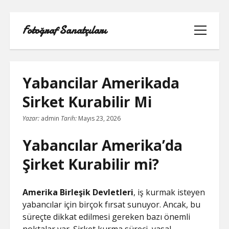
Fotoğraf Sanatçıları
menüyü
aç
Yabancilar Amerikada
Sirket Kurabilir Mi
LISTE
Yazar:
admin
Tarih:
Mayıs 23, 2026
SAYFA LISTESI
Yabancılar Amerika’da
SPOTIFY TAKIPÇI HILESI EN İYI
Şirket Kurabilir mi?
TWITTER PROFIL RESMI SIĞMIYOR
Amerika Birleşik Devletleri
, iş kurmak isteyen
yabancılar için birçok fırsat sunuyor. Ancak, bu
YOUTUBE DISLIKE YÜKLEME HILESI
süreçte dikkat edilmesi gereken bazı önemli